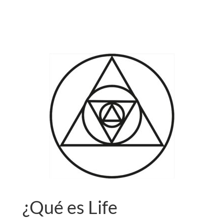
¿
Qu
é
es Life