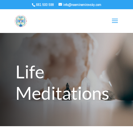
‭661 500 598‬
info@noeminemirovsky.com
Life
Meditations